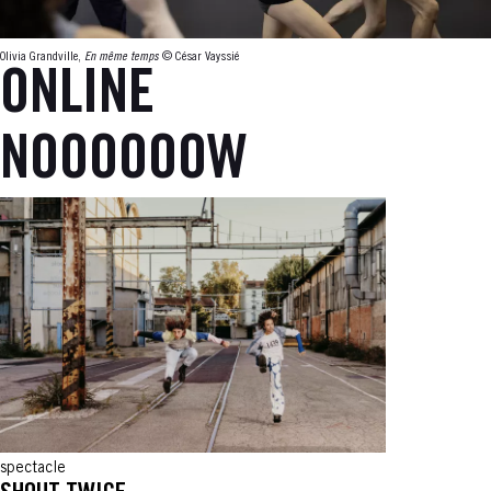
Olivia Grandville,
En même temps
© César Vayssié
ONLINE
NOOOOOOW
spectacle