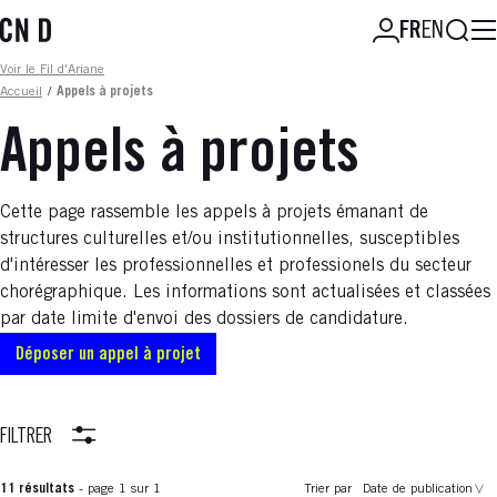
Aller
Reche
FR
EN
au
contenu
Fil d'ariane
Voir le Fil d'Ariane
principal
Accueil
/
Appels à projets
Appels à projets
Cette page rassemble les appels à projets émanant de
structures culturelles et/ou institutionnelles, susceptibles
d'intéresser les professionnelles et professionels du secteur
chorégraphique. Les informations sont actualisées et classées
par date limite d'envoi des dossiers de candidature.
Déposer un appel à projet
FILTRER
11 résultats
- page 1 sur 1
Trier par
Date de publication