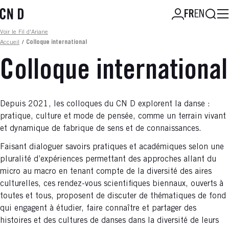
Aller
Reche
FR
EN
au
contenu
Fil d'ariane
Voir le Fil d'Ariane
principal
Accueil
/
Colloque international
Colloque international
Depuis 2021, les colloques du CN D explorent la danse :
pratique, culture et mode de pensée, comme un terrain vivant
et dynamique de fabrique de sens et de connaissances.
Faisant dialoguer savoirs pratiques et académiques selon une
pluralité d’expériences permettant des approches allant du
micro au macro en tenant compte de la diversité des aires
culturelles, ces rendez-vous scientifiques biennaux, ouverts à
toutes et tous, proposent de discuter de thématiques de fond
qui engagent à étudier, faire connaître et partager des
histoires et des cultures de danses dans la diversité de leurs