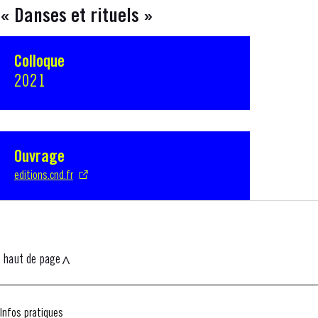
«
Danses et rituels
»
Colloque
2021
Ouvrage
S'ouvre dans une nouvelle fenêtre
editions.cnd.fr
haut de page
Infos pratiques