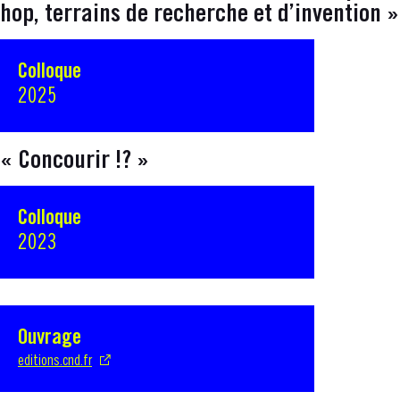
hop, terrains de recherche et d’invention »
Colloque
2025
« Concourir !? »
Colloque
2023
Ouvrage
S'ouvre dans une nouvelle fenêtre
editions.cnd.fr