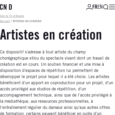
Aller
Reche
FR
EN
au
contenu
Fil d'ariane
Voir le Fil d'Ariane
principal
Accueil
/
Artistes en création
Artistes en création
Ce dispositif s’adresse à tout artiste du champ
chorégraphique et/ou du spectacle vivant dont un travail de
création est en cours. Un soutien financier et une mise à
disposition d’espaces de répétition lui permettent de
développer le projet pour lequel il a été choisi. Les artistes
bénéficient d’un apport en coproduction pour un projet, d’un
accès privilégié aux studios de répétition, d’un
accompagnement technique, ainsi que de l’accès privilégié à
la médiathèque, aux ressources professionnelles, à
l’entraînement régulier du danseur ainsi qu’aux autres offres
de formation, certains peuvent bénéficier en outre d’un