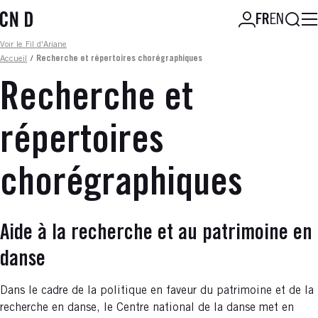
Aller
Reche
FR
EN
au
contenu
Fil d'ariane
Voir le Fil d'Ariane
principal
Accueil
/
Recherche et répertoires chorégraphiques
Recherche et
répertoires
chorégraphiques
Aide à la recherche et au patrimoine en
danse
Dans le cadre de la politique en faveur du patrimoine et de la
recherche en danse, le Centre national de la danse met en