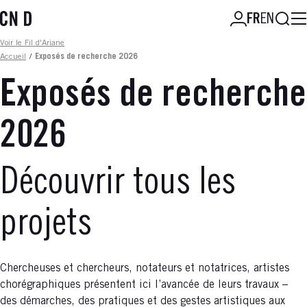
Aller
Reche
FR
EN
au
contenu
Fil d'ariane
Voir le Fil d'Ariane
principal
Accueil
/
Exposés de recherche 2026
Exposés de recherche
2026
Découvrir tous les
projets
Chercheuses et chercheurs, notateurs et notatrices, artistes
chorégraphiques présentent ici l’avancée de leurs travaux –
des démarches, des pratiques et des gestes artistiques aux