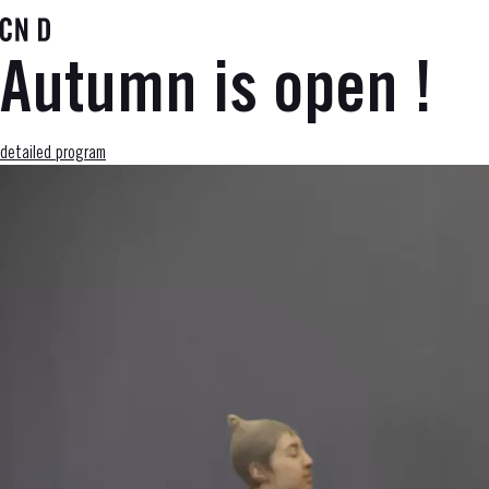
Skip
to
main
Autumn is open !
content
detailed program
Média