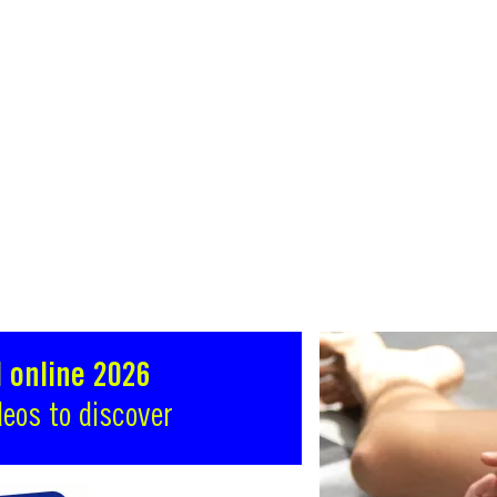
 online 2026
deos to discover