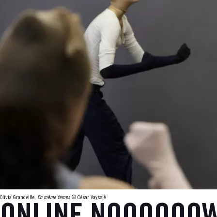
Olivia Grandville,
En même temps
© César Vayssié