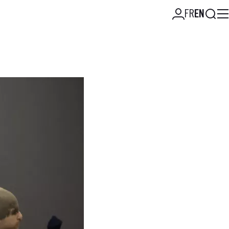
Searc
FR
EN