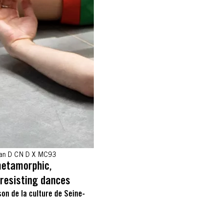
lan D CN D X MC93
metamorphic,
resisting dances
n de la culture de Seine-