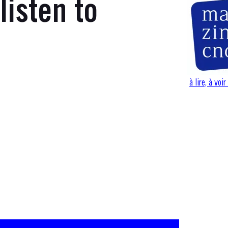
listen to
à lire, à vo