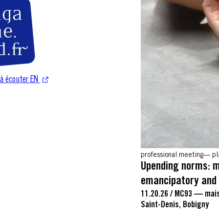
ir à écouter EN
S'ouvre dans une nouvelle fenêtre
professional meeting
p
Upending norms: 
emancipatory and 
11.20.26
/
MC93 — maiso
Saint-Denis, Bobigny