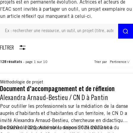
projets est en permanente évolution. Actrices et acteurs de
l'EAC sont invités à partager un outil, un projet exemplaire ou
un article réflexif qui manquerait à celui-ci.
FILTRER
128 résultats
- page 1 sur 10
Trier par
Pertinence
Méthodologie de projet
Document d'accompagnement et de réflexion
Alexandra Arnaud-Bestieu
/
CN D à Pantin
Pour outiller les professionnels sur la médiation de la danse
auprès d’habitants et d’habitantes d’un territoire, le CN D a
invité Alexandra Arnaud-Bestieu, chercheuse en didactique,
à observer le dispositif sur la saison 2021/2022 et à
De 2020 à 2025, Assemblé, dispositif de médiation du