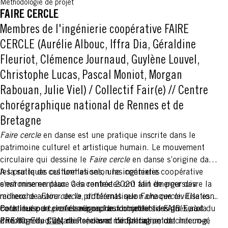
Méthodologie de projet
toutes et tous les formatrices et formateurs en éducation
FAIRE CERCLE
artistique et culturelle.
Membres de l'ingénierie coopérative FAIRE
CERCLE (Aurélie Albouc, Iffra Dia, Géraldine
Fleuriot, Clémence Journaud, Guylène Louvel,
Christophe Lucas, Pascal Moniot, Morgan
Rabouan, Julie Viel)
/
Collectif Fair(e) // Centre
chorégraphique national de Rennes et de
Bretagne
Faire cercle
en danse est une pratique inscrite dans le
patrimoine culturel et artistique humain. Le mouvement
circulaire qui dessine le
Faire cercle
en danse s’origine dans
les pratiques culturelles selon les contextes
A la suite de ces formations, une ingénierie coopérative
environnementaux. Ces contextes ont fait émerger des
s’est mise en place à la rentrée 2020 afin de poursuivre la
milieux de
recherche autour de la problématique
Faire cercle
, différents selon chaque civilisation.
Faire cercle
. Elle est
Pour leur part, les chorégraphes du collectif FAIR-E, à la
constituée de professeur∙es, de formateur∙ices du 1er et du
Cette ressource créée répond aux objectifs assignés aux
direction du
2nd degrés, d’un artiste, d’une médiatrice, et de
PREAC. Elle s’est réalisée avec l’implication de chacun∙e,
CCN
de Rennes et de Bretagne, ont interrogé