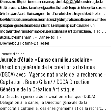
d’un souffle, la tension d’un appui, la malice d’un regard.
Danse Toi ! est une commande de la
DGCA
/Ministère de la
Elle traverse les seuils, l’école devient terrain d’exploration.
Culture invitant la chorégraphe Julie Gouju à filmer la danse
On la parcourt autrement, on l’investit autrement. Elle
à l’école. Avec l’enseignante-chercheuse Dieynébou Fofana-
devient une aire danse, une architecture sensible réinventée
Ballester et le réalisateur Brano Gilan, elle choisit
Ce film est une onde, une contagion joyeuse. Il ouvre une
par des gestes et des pas.
d’explorer les manières dont la danse peut devenir un
brèche. Il invite chacun à laisser parler son propre
moteur de transformation personnelle et collective.
mouvement, à sentir ce que la danse fait à l’espace, à soi,
aux autres.
Alors, maintenant : « Danse-toi ! »
Dieynébou Fofana-Ballester
Journée d'étude
Journée d’étude « Danse en milieu scolaire »
Direction générale de la création artistique
(DGCA) avec l’Agence nationale de la recherche -
Captation : Brano Gilan/
/
DGCA Direction
Générale de la Création Artistique
La Direction générale de la création artistique (DGCA) -
Délégation à la danse, la Direction générale de la
démocratie culturelle, des enseignements et de la recherche