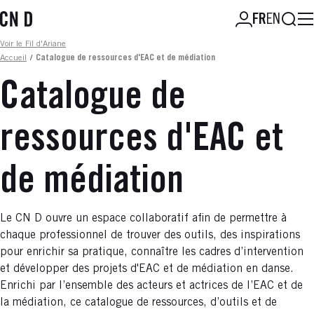
Aller
Reche
FR
EN
au
contenu
Fil d'ariane
Voir le Fil d'Ariane
principal
Accueil
/
Catalogue de ressources d'EAC et de médiation
Catalogue de
ressources d'EAC et
de médiation
Le CN D ouvre un espace collaboratif afin de permettre à
chaque professionnel de trouver des outils, des inspirations
pour enrichir sa pratique, connaître les cadres d’intervention
et développer des projets d'EAC et de médiation en danse.
Enrichi par l’ensemble des acteurs et actrices de l’EAC et de
la médiation, ce catalogue de ressources, d’outils et de