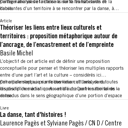
partager analyses et réflexions sur la transmission de la
Centre national de la danse a invité les habitants et
danse.
habitantes d’un territoire à se rencontrer par la danse, à
explorer les danses qui les habitent pour créer une oeuvre
Article
collective. En s’inscrivant dans le temps long, Assemblé a
Théoriser les liens entre lieux culturels et
invité les participants à plonger dans leurs patrimoines
territoires : proposition métaphorique autour de
culturels dansés. Ainsi, le dispositif a proposé un lieu de
partage et de transmission, qui appelle au vivre ensemble et
l’ancrage, de l’encastrement et de l’empreinte
à faire société en commun.
Basile Michel
L’objectif de cet article est de définir une proposition
conceptuelle pour penser et théoriser les multiples rapports
entre d’une part l’art et la culture – considérés ici
principalement au prisme des lieux culturels, dans toutes
Cet article s'appuie sur l'observation et l'analyse du
les disciplines artistiques – et d’autre part les territoires –
dispositif de médiation Assemblé du Centre national de la
entendus dans le sens géographique d’une portion d’espace
danse.
vécu et approprié par plusieurs acteurs en interaction. Pour
Livre
cela, le triptyque ancrage - encastrement - empreinte est
La danse, tant d'histoires !
mobilisé. Il permet une montée en généralité conceptuelle
Laurence Pagès et Sylviane Pagès
/
CN D / Centre
en interrogeant les liens arts-territoires au prisme de trois