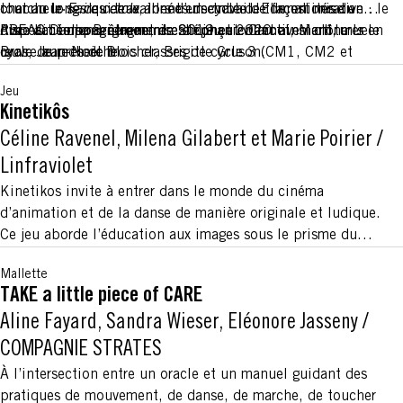
chacun le
chercheur∙ses qui travaillent ensemble de façon itérative : le
tout au long des deux années de travail. Elle est mise en
Faire cercle
, lors d’un cycle de formations du
PREAC Danse Bretagne, en 2019 et 2020.
dispositif d’enseignement est conçu collectivement, mis en
libre accès pour être remise en jeu et vient ainsi clôturer le
Avec l'accompagnement de Stéphanie Carnet, Martine Le
œuvre auprès de trois classes de cycle 3 (CM1, CM2 et
cycle de recherche.
Bras, Jean-Noël Blocher, Brigitte Gruson.
6ème), étudié à l’aide de captations vidéo, de prises de
Jeu
notes, d’observations, d’entretiens, puis réélaboré et remis
Kinetikôs
en œuvre à nouveau auprès des élèves.
Céline Ravenel, Milena Gilabert et Marie Poirier
/
Linfraviolet
Kinetikos invite à entrer dans le monde du cinéma
d’animation et de la danse de manière originale et ludique.
Ce jeu aborde l’éducation aux images sous le prisme du
mouvement.
Mallette
L’objectif du jeu est de collecter plusieurs cartes “actions”
TAKE a little piece of CARE
du film par équipe, les scanner pour en visionner l’extrait et
Aline Fayard, Sandra Wieser, Eléonore Jasseny
/
de mettre chacune de ces cartes en mouvement. A la fin de
la partie, chaque équipe montre sous forme de battle de
COMPAGNIE STRATES
danse sa phrase chorégraphique ainsi obtenue. Une
À l’intersection entre un oracle et un manuel guidant des
captation en stop motion est créée automatiquement par
pratiques de mouvement, de danse, de marche, de toucher