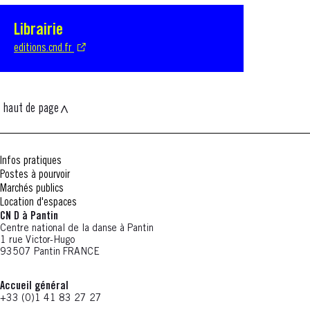
Librairie
S'ouvre dans une nouvelle fenêtre
editions.cnd.fr
haut de page
Infos pratiques
Postes à pourvoir
Marchés publics
Location d'espaces
CN D à Pantin
Centre national de la danse à Pantin
1 rue Victor-Hugo
93507 Pantin FRANCE
Accueil général
+33 (0)1 41 83 27 27