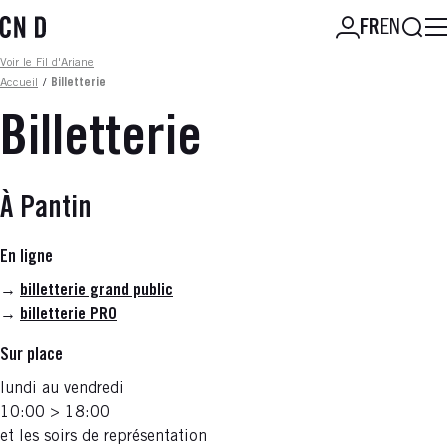
Aller
Reche
FR
EN
au
contenu
Fil d'ariane
Voir le Fil d'Ariane
principal
Accueil
/
Billetterie
Billetterie
À Pantin
En ligne
→
billetterie grand public
→
billetterie PRO
Sur place
lundi au vendredi
10:00 > 18:00
et les soirs de représentation