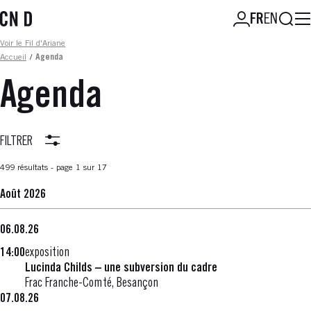
Aller
Reche
FR
EN
au
contenu
Fil d'ariane
Voir le Fil d'Ariane
principal
Accueil
/
Agenda
Agenda
FILTRER
499 résultats - page 1 sur 17
Août 2026
06.08.26
14:00
exposition
Lucinda Childs – une subversion du cadre
Frac Franche-Comté, Besançon
07.08.26