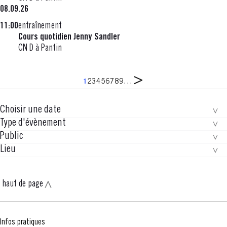
08.09.26
11:00
entraînement
Cours quotidien Jenny Sandler
CN D à Pantin
Page
Pagination
Page
Page
Page
Page
Page
Page
Page
Page
Page
…
1
2
3
4
5
6
7
8
9
suivante
Choisir une date
Type d'évènement
Public
Lieu
haut de page
Infos pratiques