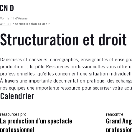
Aller
au
contenu
Fil d'ariane
Voir le Fil d'Ariane
principal
Accueil
/
Structuration et droit
Structuration et droit
Danseuses et danseurs, chorégraphes, enseignantes et enseignan
production… le pôle Ressources professionnelles vous offre un
professionnelles, qu’elles concernent une situation individuell
À travers une importante documentation pratique, des échanges 
nos équipes une importante ressource pour sécuriser votre act
Calendrier
ressources pro
rencontre
La production d’un spectacle
Grand Angl
professionnel
profession