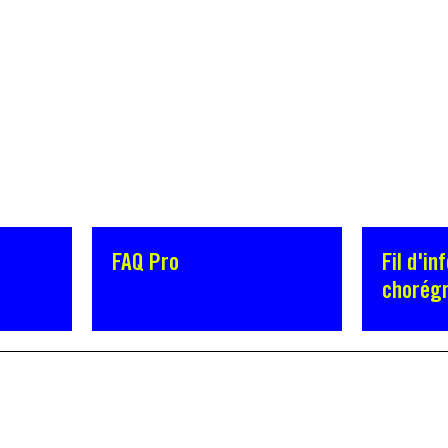
FAQ Pro
Fil d'in
chorég