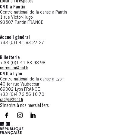
Location d'espaces
CN D à Pantin
Centre national de la danse à Pantin
1 rue Victor-Hugo
93507 Pantin FRANCE
Accueil général
+33 (0)1 41 83 27 27
Billetterie
+ 33 (0)1 41 83 98 98
reservation@cnd.fr
CN D à Lyon
Centre national de la danse à Lyon
40 ter rue Vaubecour
69002 Lyon FRANCE
+33 (0)4 72 56 10 70
cndlyon@cnd.fr
S'inscrire à nos newsletters
facebook - CN D - Nouvelle fenêtre
instagram - CN D - Nouvelle fenêtre
LinkedIn - CN D - Nouvelle fenêtre