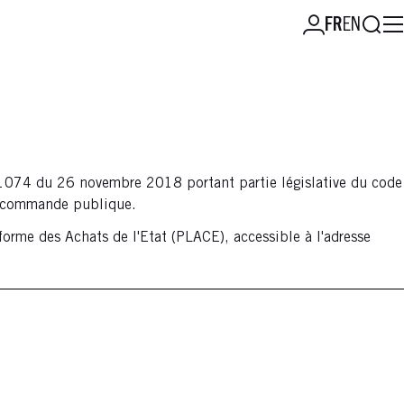
Reche
FR
EN
8-1074 du 26 novembre 2018 portant partie législative du code
a commande publique.
forme des Achats de l'Etat (PLACE), accessible à l'adresse