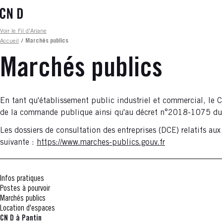
Aller
au
contenu
Fil d'ariane
Voir le Fil d'Ariane
principal
Accueil
/
Marchés publics
Marchés publics
En tant qu'établissement public industriel et commercial, le
de la commande publique ainsi qu'au décret n°2018-1075 du
Les dossiers de consultation des entreprises (DCE) relatifs aux
suivante :
https://www.marches-publics.gouv.fr
Infos pratiques
Postes à pourvoir
Marchés publics
Location d'espaces
CN D à Pantin