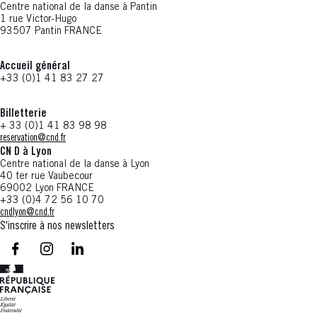
Centre national de la danse à Pantin
1 rue Victor-Hugo
93507 Pantin FRANCE
Accueil général
+33 (0)1 41 83 27 27
Billetterie
+ 33 (0)1 41 83 98 98
reservation@cnd.fr
CN D à Lyon
Centre national de la danse à Lyon
40 ter rue Vaubecour
69002 Lyon FRANCE
+33 (0)4 72 56 10 70
cndlyon@cnd.fr
S'inscrire à nos newsletters
facebook - CN D - Nouvelle fenêtre
instagram - CN D - Nouvelle fenêtre
LinkedIn - CN D - Nouvelle fenêtre