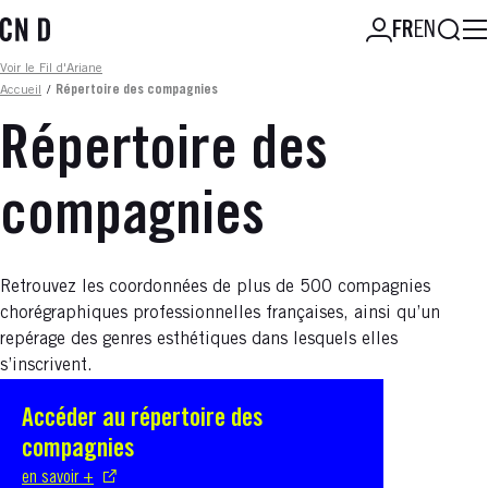
Aller
Reche
FR
EN
au
contenu
Fil d'ariane
Voir le Fil d'Ariane
principal
Accueil
/
Répertoire des compagnies
Répertoire des
compagnies
Retrouvez les coordonnées de plus de 500 compagnies
chorégraphiques professionnelles françaises, ainsi qu’un
repérage des genres esthétiques dans lesquels elles
s’inscrivent.
Accéder au répertoire des
S'ouvre dans une nouvelle fenêtre
compagnies
en savoir +