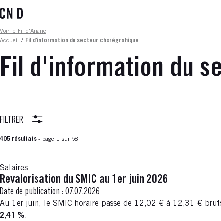
Aller
au
contenu
Fil d'ariane
Voir le Fil d'Ariane
principal
Accueil
/
Fil d'information du secteur chorégrahique
Fil d'information du 
FILTRER
405 résultats
- page 1 sur 58
Salaires
Revalorisation du SMIC au 1er juin 2026
Date de publication :
07.07.2026
Au 1er juin, le SMIC horaire passe de 12,02 € à 12,31 € bru
2,41 %
.