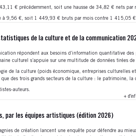
443,11 € précédemment, soit une hausse de 34,82 € nets par 
xé à 9,56 €, soit 1 449,93 € bruts par mois contre 1 415,05
 statistiques de la culture et de la communication 20
unication répondent aux besoins d’information quantitative des 
maine culturel s’appuie sur une multitude de données tirées de 
ogie de la culture (poids économique, entreprises culturelles e
que des trois grands secteurs de la culture : le patrimoine, la c
tistes-auteurs.
+ d'inf
s, par les équipes artistiques (édition 2026)
gnies de création lancent une enquête pour défendre au mieux 