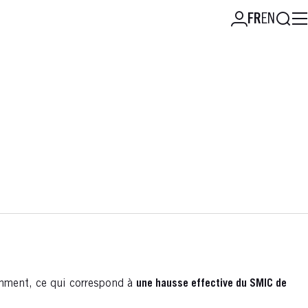
Reche
FR
EN
emment, ce qui correspond à
une hausse effective du SMIC de