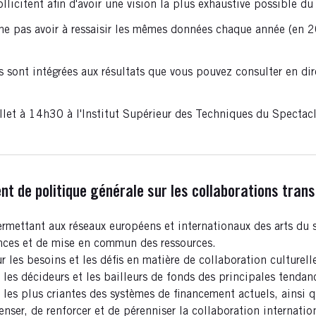
licitent afin d'avoir une vision la plus exhaustive possible du s
 ne pas avoir à ressaisir les mêmes données chaque année (en 
s sont intégrées aux résultats que vous pouvez consulter en dir
llet à 14h30 à l'Institut Supérieur des Techniques du Spectacl
t de politique générale sur les collaborations trans
rmettant aux réseaux européens et internationaux des arts du s
ances et de mise en commun des ressources.
es besoins et les défis en matière de collaboration culturelle
 les décideurs et les bailleurs de fonds des principales tendan
s les plus criantes des systèmes de financement actuels, ainsi q
ser, de renforcer et de pérenniser la collaboration internati