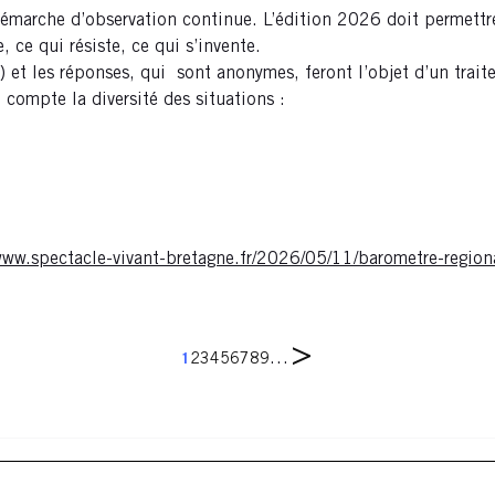
marche d’observation continue. L’édition 2026 doit permettre 
ce qui résiste, ce qui s’invente.
 et les réponses, qui sont anonymes, feront l’objet d’un trait
 compte la diversité des situations :
www.spectacle-vivant-bretagne.fr/2026/05/11/barometre-region
Page
Pagination
Page
Page
Page
Page
Page
Page
Page
Page
Page
…
1
2
3
4
5
6
7
8
9
suivante