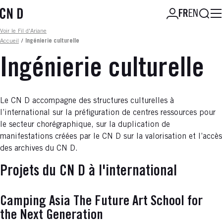
Aller
Reche
FR
EN
au
contenu
Fil d'ariane
Voir le Fil d'Ariane
principal
Accueil
/
Ingénierie culturelle
Ingénierie culturelle
Le CN D accompagne des structures culturelles à
l’international sur la préfiguration de centres ressources pour
le secteur chorégraphique, sur la duplication de
manifestations créées par le CN D sur la valorisation et l’accès
des archives du CN D.
Projets du CN D à l'international
Camping Asia The Future Art School for
the Next Generation