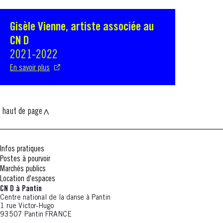
Gisèle Vienne, artiste associée au
S'ouvre dans une nouvelle fenêtre
CN D
2021-2022
En savoir plus
haut de page
Infos pratiques
Postes à pourvoir
Marchés publics
Location d'espaces
CN D à Pantin
Centre national de la danse à Pantin
1 rue Victor-Hugo
93507 Pantin FRANCE