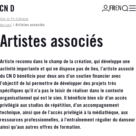
Aller
Reche
FR
EN
au
contenu
Fil d'ariane
Voir le Fil d'Ariane
principal
Accueil
/
Artistes associés
Artistes associés
Artiste reconnu dans le champ de la création, qui développe une
activité importante et qui ne dispose pas de lieu, l’artiste associé
du CN D bénéficie pour deux ans d’un soutien financier avec
l’objectif de lui permettre de développer des projets très
spécifiques qu’il n’a pas le loisir de réaliser dans le contexte
organisationnel qui est le sien. Il bénéficie bien sûr d’un accès
privilégié aux studios de répétition, d’un accompagnement
technique, ainsi que de l’accès privilégié à la médiathèque, aux
ressources professionnelles, à l’entraînement régulier du danseur
ainsi qu’aux autres offres de formation.