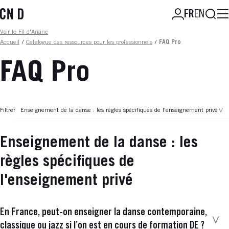
Aller
Reche
FR
EN
au
contenu
Fil d'ariane
Voir le Fil d'Ariane
principal
Accueil
/
Catalogue des ressources pour les professionnels
/
FAQ Pro
FAQ Pro
Filtrer
Enseignement de la danse : les règles spécifiques de l'enseignement privé
Enseignement de la danse : les
règles spécifiques de
l'enseignement privé
En France, peut-on enseigner la danse contemporaine,
classique ou jazz si l’on est en cours de formation DE ?