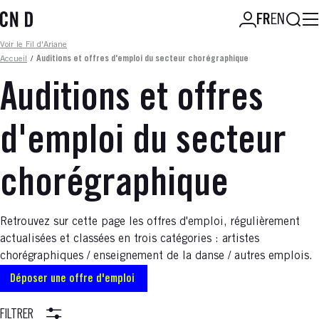
Aller
Reche
FR
EN
au
contenu
Fil d'ariane
Voir le Fil d'Ariane
principal
Accueil
/
Auditions et offres d'emploi du secteur chorégraphique
Auditions et offres
d'emploi du secteur
chorégraphique
Retrouvez sur cette page les offres d'emploi, régulièrement
actualisées et classées en trois catégories : artistes
chorégraphiques / enseignement de la danse / autres emplois.
Déposer une offre d'emploi
FILTRER