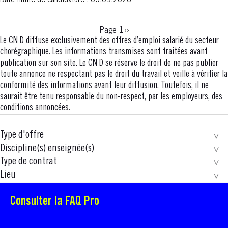
Date limite de candidature :
05.09.2026
Page
Page 1
Pagination
››
suivante
Le CN D diffuse exclusivement des offres d’emploi salarié du secteur
chorégraphique. Les informations transmises sont traitées avant
publication sur son site. Le CN D se réserve le droit de ne pas publier
toute annonce ne respectant pas le droit du travail et veille à vérifier la
conformité des informations avant leur diffusion. Toutefois, il ne
saurait être tenu responsable du non-respect, par les employeurs, des
conditions annoncées.
Type d'offre
Discipline(s) enseignée(s)
Type de contrat
Lieu
Consulter la FAQ Pro