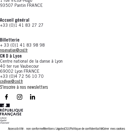
1 rue Victor-Hugo
93507 Pantin FRANCE
Accueil général
+33 (0)1 41 83 27 27
Billetterie
+ 33 (0)1 41 83 98 98
reservation@cnd.fr
CN D à Lyon
Centre national de la danse à Lyon
40 ter rue Vaubecour
69002 Lyon FRANCE
+33 (0)4 72 56 10 70
cndlyon@cnd.fr
S'inscrire à nos newsletters
facebook - CN D - Nouvelle fenêtre
instagram - CN D - Nouvelle fenêtre
LinkedIn - CN D - Nouvelle fenêtre
Accessibilité : non conforme
Mentions Légales
CGU
Politique de confidentialité
Gérer mes cookies