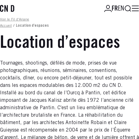
Aller
Reche
FR
EN
au
contenu
Fil d'ariane
Voir le Fil d'Ariane
principal
Accueil
/
Location d’espaces
Location d’espaces
Tournages, shootings, défilés de mode, prises de vue
photographiques, réunions, séminaires, conventions,
cocktails, dîner, ou encore petit-déjeuner, tout est possible
dans les espaces modulables des 12.000 m2 du CN D.
Installé au bord du canal de l’Ourcq à Pantin, cet édifice
imposant de Jacques Kalisz abrite dès 1972 l’ancienne cité
administrative de Pantin. C'est un lieu emblématique de
l’architecture brutaliste en France. La réhabilitation du
bâtiment, par les architectes Antoinette Robain et Claire
Guieysse est récompensée en 2004 par le prix de l’Équerre
d’argent. Le mélange de béton, de verre et de lumière offrent à