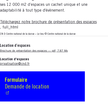
ses 12 000 m2 d’espaces un cachet unique et une
adaptabilité à tout type d'évènement.
Téléchargez notre brochure de présentation des espaces
, full_html
CN D Centre national de la danse – Le lieu
© Centre national de la danse
Location d’espaces
Nouvelle fenêtre
Brochure de présentation des espaces — pdf, 7.87 Mo
Location d'espaces
privatisation@cnd.fr
Formulaire
S'ouvre dans une nouvelle fenêtre
Demande de location