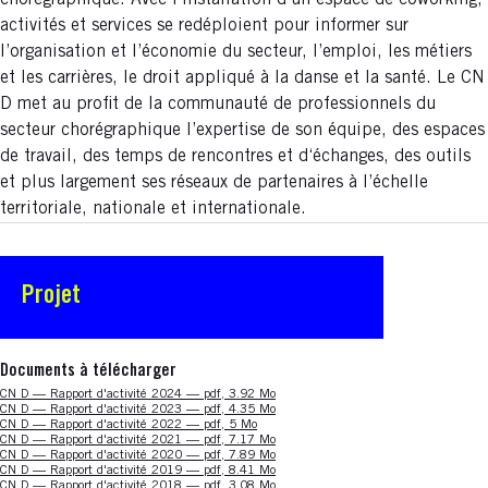
chorégraphique. Avec l’installation d’un espace de coworking,
activités et services se redéploient pour informer sur
l’organisation et l’économie du secteur, l’emploi, les métiers
et les carrières, le droit appliqué à la danse et la santé. Le CN
D met au profit de la communauté de professionnels du
secteur chorégraphique l’expertise de son équipe, des espaces
de travail, des temps de rencontres et d‘échanges, des outils
et plus largement ses réseaux de partenaires à l’échelle
territoriale, nationale et internationale.
Projet
Documents à télécharger
Nouvelle fenêtre
CN D — Rapport d'activité 2024 — pdf, 3.92 Mo
Nouvelle fenêtre
CN D — Rapport d'activité 2023 — pdf, 4.35 Mo
Nouvelle fenêtre
CN D — Rapport d'activité 2022 — pdf, 5 Mo
Nouvelle fenêtre
CN D — Rapport d'activité 2021 — pdf, 7.17 Mo
Nouvelle fenêtre
CN D — Rapport d'activité 2020 — pdf, 7.89 Mo
Nouvelle fenêtre
CN D — Rapport d'activité 2019 — pdf, 8.41 Mo
Nouvelle fenêtre
CN D — Rapport d'activité 2018 — pdf, 3.08 Mo