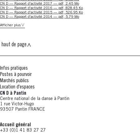
Nouvelle fenêtre
CN D — Rapport d'activité 2017 — pdf, 2.45 Mo
Nouvelle fenêtre
CN D — Rapport d'activité 2016 — pdf, 828.45 Ko
Nouvelle fenêtre
CN D — Rapport d'activité 2015 — pdf, 526.95 Ko
Nouvelle fenêtre
CN D — Rapport d'activité 2014 — pdf, 5.79 Mo
Afficher plus
haut de page
Infos pratiques
Postes à pourvoir
Marchés publics
Location d'espaces
CN D à Pantin
Centre national de la danse à Pantin
1 rue Victor-Hugo
93507 Pantin FRANCE
Accueil général
+33 (0)1 41 83 27 27