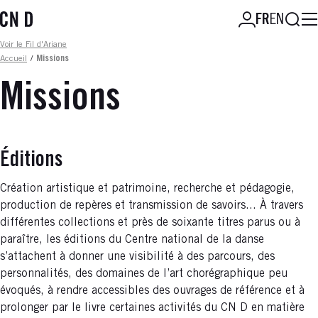
Aller
Reche
FR
EN
au
contenu
Fil d'ariane
Voir le Fil d'Ariane
principal
Accueil
/
Missions
Missions
Éditions
Création artistique et patrimoine, recherche et pédagogie,
production de repères et transmission de savoirs... À travers
différentes collections et près de soixante titres parus ou à
paraître, les éditions du Centre national de la danse
s’attachent à donner une visibilité à des parcours, des
personnalités, des domaines de l’art chorégraphique peu
évoqués, à rendre accessibles des ouvrages de référence et à
prolonger par le livre certaines activités du CN D en matière