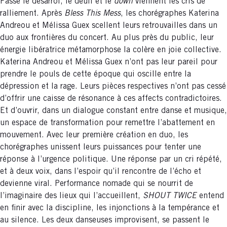
Passé le désarroi, le deuil et le
down
viennent les cris de
ralliement. Après
Bless This Mess
, les chorégraphes Katerina
Andreou et Mélissa Guex scellent leurs retrouvailles dans un
duo aux frontières du concert. Au plus près du public, leur
énergie libératrice métamorphose la colère en joie collective.
Katerina Andreou et Mélissa Guex n’ont pas leur pareil pour
prendre le pouls de cette époque qui oscille entre la
dépression et la rage. Leurs pièces respectives n’ont pas cessé
d’offrir une caisse de résonance à ces affects contradictoires.
Et d’ouvrir, dans un dialogue constant entre danse et musique,
un espace de transformation pour remettre l’abattement en
mouvement. Avec leur première création en duo, les
chorégraphes unissent leurs puissances pour tenter une
réponse à l’urgence politique. Une réponse par un cri répété,
et à deux voix, dans l’espoir qu’il rencontre de l’écho et
devienne viral. Performance nomade qui se nourrit de
l’imaginaire des lieux qui l’accueillent,
SHOUT TWICE
entend
en finir avec la discipline, les injonctions à la tempérance et
au silence. Les deux danseuses improvisent, se passent le