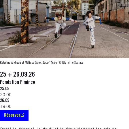
Katerina Andreou et Mélissa Guex,
Shout Twice
© Blandine Soulage
25 + 26.09.26
Fondation Fiminco
25.09
20:00
26.09
18:00
Réserver
S'ouvre dans une nouvelle fenêtre