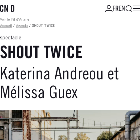
Aller
Reche
FR
EN
au
contenu
Fil d'ariane
Voir le Fil d'Ariane
principal
Accueil
/
Agenda
/
SHOUT TWICE
spectacle
SHOUT TWICE
Katerina Andreou et
Mélissa Guex