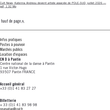
Nouvelle fenêtre
Cult News, Katerina Andreou devient artiste associée de POLE-SUD, juillet 2026 —
pdf, 1.32 Mo
haut de page
Infos pratiques
Postes à pourvoir
Marchés publics
Location d'espaces
CN D à Pantin
Centre national de la danse à Pantin
1 rue Victor-Hugo
93507 Pantin FRANCE
Accueil général
+33 (0)1 41 83 27 27
Billetterie
+ 33 (0)1 41 83 98 98
reservation@cnd.fr