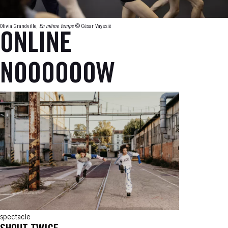
Olivia Grandville,
En même temps
© César Vayssié
ONLINE
NOOOOOOW
spectacle