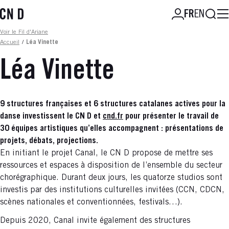
Aller
Reche
FR
EN
au
contenu
Fil d'ariane
Voir le Fil d'Ariane
principal
Accueil
/
Léa Vinette
Léa Vinette
9 structures françaises et 6 structures catalanes actives pour la
danse investissent le CN D et
cnd.fr
pour présenter le travail de
30 équipes artistiques qu’elles accompagnent : présentations de
projets, débats, projections.
En initiant le projet Canal, le CN D propose de mettre ses
ressources et espaces à disposition de l’ensemble du secteur
chorégraphique. Durant deux jours, les quatorze studios sont
investis par des institutions culturelles invitées (CCN, CDCN,
scènes nationales et conventionnées, festivals…).
Depuis 2020, Canal invite également des structures