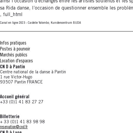
ainsi l’occasion d’échanges entre les artistes soutenus et les 
sa Rida danse, l’occasion de questionner ensemble les problémat
, full_html
Canal en ligne 2023 - Castelie Yalombo, Kunstencentrum BUDA
Infos pratiques
Postes à pourvoir
Marchés publics
Location d'espaces
CN D à Pantin
Centre national de la danse à Pantin
1 rue Victor-Hugo
93507 Pantin FRANCE
Accueil général
+33 (0)1 41 83 27 27
Billetterie
+ 33 (0)1 41 83 98 98
reservation@cnd.fr