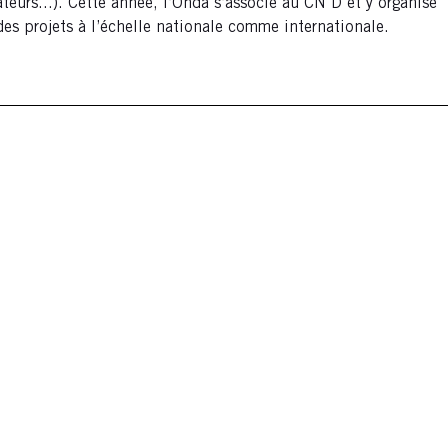
teurs...). Cette année, l’Onda s’associe au CN D et y organise
des projets à l’échelle nationale comme internationale.