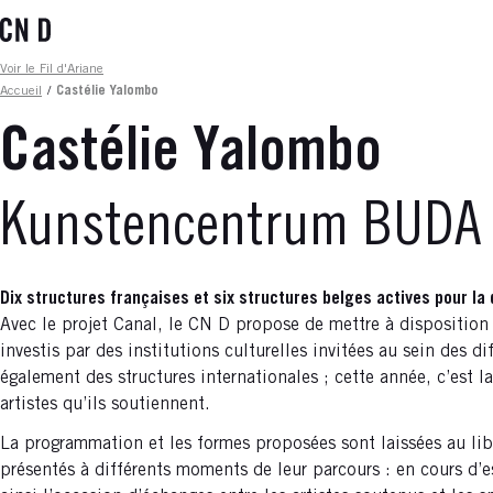
Aller
au
contenu
Fil d'ariane
Voir le Fil d'Ariane
principal
Accueil
/
Castélie Yalombo
Castélie Yalombo
Kunstencentrum BUDA
Dix structures françaises et six structures belges actives pour la
Avec le projet Canal, le CN D propose de mettre à disposition 
investis par des institutions culturelles invitées au sein des
également des structures internationales ; cette année, c’est l
artistes qu’ils soutiennent.
La programmation et les formes proposées sont laissées au libre
présentés à différents moments de leur parcours : en cours d’