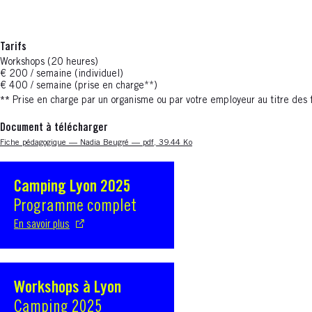
Tarifs
Workshops (20 heures)
€ 200 / semaine (individuel)
€ 400 / semaine (prise en charge**)
**
Prise en charge par un organisme ou par votre employeur au titre des 
Document à télécharger
Nouvelle fenêtre
Fiche pédagogique — Nadia Beugré — pdf, 39.44 Ko
Camping Lyon 2025
S'ouvre dans une nouvelle fenêtre
Programme complet
En savoir plus
Workshops à Lyon
S'ouvre dans une nouvelle fenêtre
Camping 2025