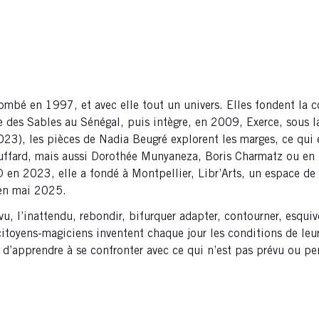
mbé en 1997, et avec elle tout un univers. Elles fondent la 
le des Sables au Sénégal, puis intègre, en 2009, Exerce, sous 
023), les pièces de Nadia Beugré explorent les marges, ce qui 
uffard, mais aussi Dorothée Munyaneza, Boris Charmatz ou en 
 2023, elle a fondé à Montpellier, Libr’Arts, un espace de cré
 en mai 2025.
u, l’inattendu, rebondir, bifurquer adapter, contourner, esquiv
 citoyens-magiciens inventent chaque jour les conditions de leu
ra d’apprendre à se confronter avec ce qui n’est pas prévu ou pe