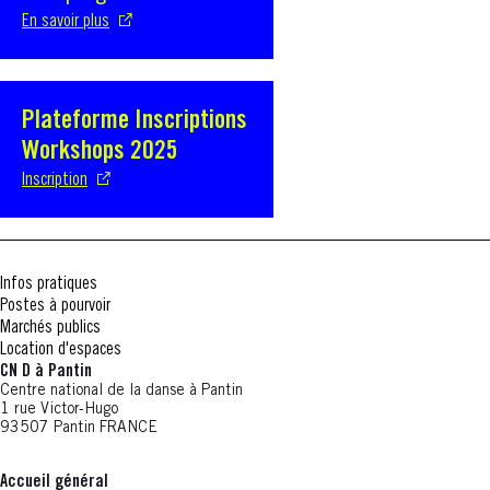
En savoir plus
Plateforme Inscriptions
S'ouvre dans une nouvelle fenêtre
Workshops 2025
Inscription
Infos pratiques
Postes à pourvoir
Marchés publics
Location d'espaces
CN D à Pantin
Centre national de la danse à Pantin
1 rue Victor-Hugo
93507 Pantin FRANCE
Accueil général