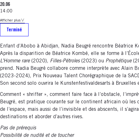
20.06
14:00
Afficher plus
Terminé
Enfant d’Abobo à Abidjan, Nadia Beugré rencontre Béatrice Ko
Après la disparition de Béatrice Kombé, elle se forme à l’Éco
L’Homme rare
(2020),
Filles-Pétroles
(2023) ou
Prophétique
(2
prend. Nadia Beugré collabore comme interprète avec Alain B
(2023-2024), Prix Nouveau Talent Chorégraphique de la SACD en
Son second solo ouvrira le Kunstenfestivaldesarts à Bruxelles
Comment « shrifter », comment faire face à l’obstacle, l’imprév
Beugré, est pratique courante sur le continent africain où les
de l’espace, mais aussi de l’invisible et des abscents, il s’agi
destinations et aborder d’autres rives.
Pas de prérequis
Possibilité de nudité et de toucher