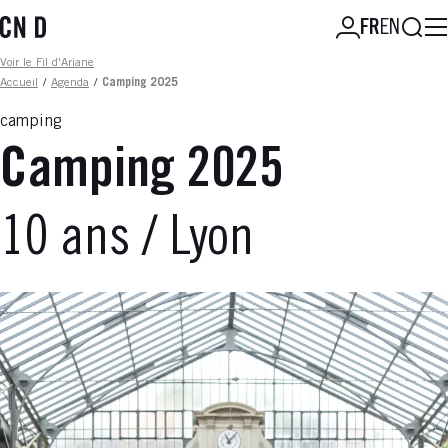
Aller
Reche
FR
EN
au
contenu
Fil d'ariane
Voir le Fil d'Ariane
principal
Accueil
/
Agenda
/
Camping 2025
camping
Camping 2025
10 ans / Lyon