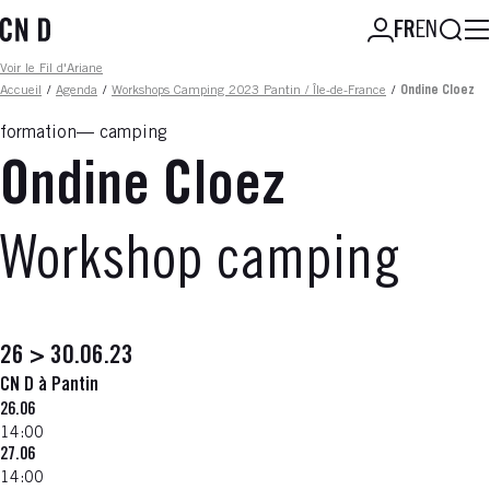
Aller
Reche
FR
EN
au
contenu
Fil d'ariane
Voir le Fil d'Ariane
principal
Accueil
/
Agenda
/
Workshops Camping 2023 Pantin / Île-de-France
/
Ondine Cloez
formation
camping
Ondine Cloez
Workshop camping
26 > 30.06.23
CN D à Pantin
26.06
14:00
27.06
14:00