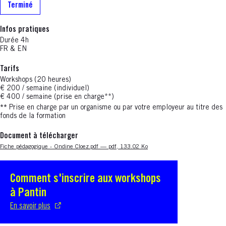
Terminé
Infos pratiques
Durée 4h
FR & EN
Tarifs
Workshops (20 heures)
€ 200 / semaine (individuel)
€ 400 / semaine (prise en charge**)
**
Prise en charge par un organisme ou par votre employeur au titre des
fonds de la formation
Document à télécharger
Nouvelle fenêtre
Fiche pédagogique - Ondine Cloez.pdf — pdf, 133.02 Ko
Comment s'inscrire aux workshops
S'ouvre dans une nouvelle fenêtre
à Pantin
En savoir plus