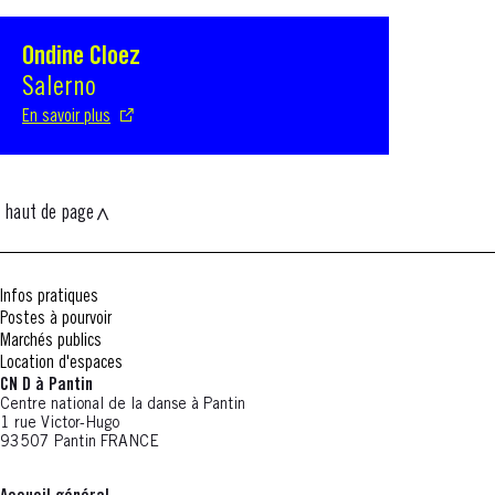
Ondine Cloez
S'ouvre dans une nouvelle fenêtre
Salerno
En savoir plus
haut de page
Infos pratiques
Postes à pourvoir
Marchés publics
Location d'espaces
CN D à Pantin
Centre national de la danse à Pantin
1 rue Victor-Hugo
93507 Pantin FRANCE