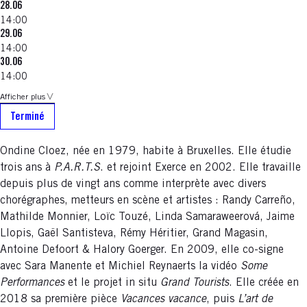
28.06
14:00
29.06
14:00
30.06
14:00
Afficher plus
Terminé
Ondine Cloez, née en 1979, habite à Bruxelles. Elle étudie
trois ans à
P.A.R.T.S
. et rejoint Exerce en 2002. Elle travaille
depuis plus de vingt ans comme interprète avec divers
chorégraphes, metteurs en scène et artistes : Randy Carreño,
Mathilde Monnier, Loïc Touzé, Linda Samaraweerová, Jaime
Llopis, Gaël Santisteva, Rémy Héritier, Grand Magasin,
Antoine Defoort & Halory Goerger. En 2009, elle co-signe
avec Sara Manente et Michiel Reynaerts la vidéo
Some
Performances
et le projet in situ
Grand Tourists
. Elle créée en
2018 sa première pièce
Vacances vacance
, puis
L’art de