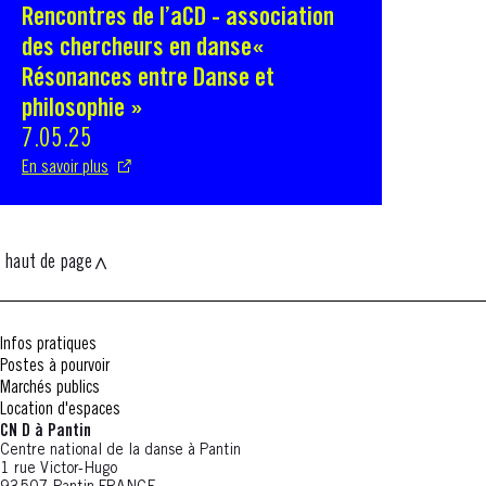
Rencontres de l’aCD - association
S'ouvre dans une nouvelle fenêtre
des chercheurs en danse«
Résonances entre Danse et
philosophie »
7.05.25
En savoir plus
haut de page
Infos pratiques
Postes à pourvoir
Marchés publics
Location d'espaces
CN D à Pantin
Centre national de la danse à Pantin
1 rue Victor-Hugo