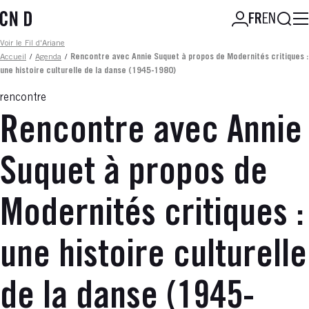
Aller
Reche
FR
EN
au
contenu
Fil d'ariane
Voir le Fil d'Ariane
principal
Accueil
/
Agenda
/
Rencontre avec Annie Suquet à propos de Modernités critiques :
une histoire culturelle de la danse (1945-1980)
rencontre
Rencontre avec Annie
Suquet à propos de
Modernités critiques :
une histoire culturelle
de la danse (1945-