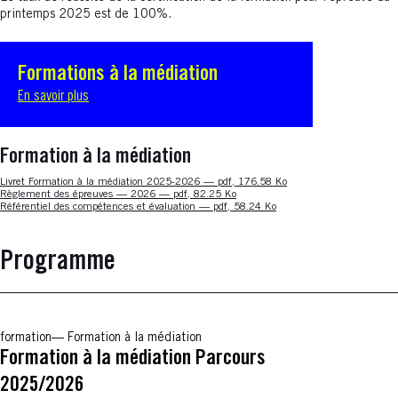
printemps 2025 est de 100%.
Formations à la médiation
En savoir plus
Formation à la médiation
Nouvelle fenêtre
Livret Formation à la médiation 2025-2026 — pdf, 176.58 Ko
Nouvelle fenêtre
Règlement des épreuves — 2026 — pdf, 82.25 Ko
Nouvelle fenêtre
Référentiel des compétences et évaluation — pdf, 58.24 Ko
Programme
formation
Formation à la médiation
Formation à la médiation Parcours
2025/2026