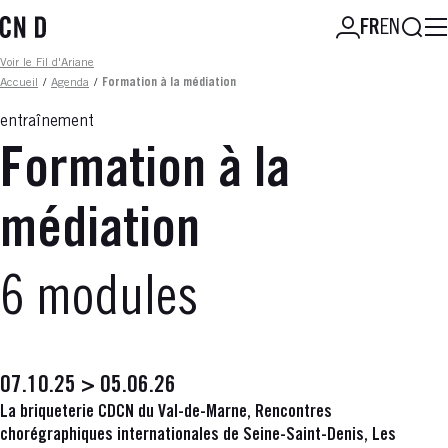
Aller
Reche
FR
EN
au
contenu
Fil d'ariane
Voir le Fil d'Ariane
principal
Accueil
/
Agenda
/
Formation à la médiation
entraînement
Formation à la
médiation
6 modules
07.10.25 > 05.06.26
La briqueterie CDCN du Val-de-Marne, Rencontres
chorégraphiques internationales de Seine-Saint-Denis, Les