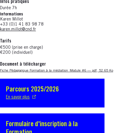
Infos pratiques
Durée 7h
Informations
Karen Millot
+33 (0)1 41 83 98 78
karen.millot@cnd.fr
Tarifs
€500 (prise en charge)
€200 (individuel)
Document à télécharger
Nouvelle fenêtre
Fiche Pédagogique Formation à la médiation_Module #6 — pdf, 52.65 Ko
Parcours 2025/2026
S'ouvre dans une nouvelle fenêtre
En savoir plus
Formulaire d'inscription à la
S'ouvre dans une nouvelle fenêtre