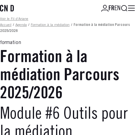
Aller
Reche
FR
EN
au
contenu
Fil d'ariane
Voir le Fil d'Ariane
principal
Accueil
/
Agenda
/
Formation à la médiation
/
Formation à la médiation Parcours
2025/2026
formation
Formation à la
médiation Parcours
2025/2026
Module #6 Outils pour
la médiation