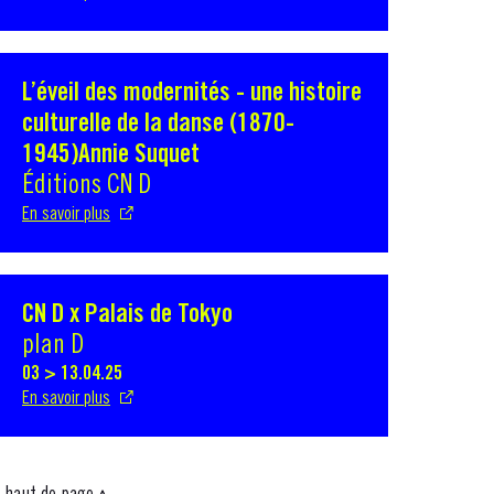
L’éveil des modernités - une histoire
S'ouvre dans une nouvelle fenêtre
culturelle de la danse (1870-
1945)Annie Suquet
Éditions CN D
En savoir plus
CN D x Palais de Tokyo
S'ouvre dans une nouvelle fenêtre
plan D
03 > 13.04.25
En savoir plus