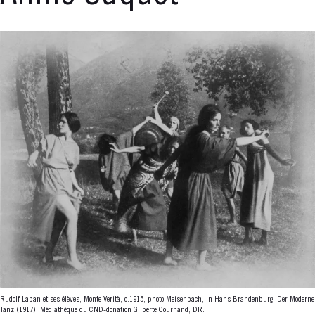
Rudolf Laban et ses élèves, Monte Verità, c.1915, photo Meisenbach, in Hans Brandenburg, Der Moderne
Tanz (1917). Médiathèque du CND-donation Gilberte Cournand, DR.