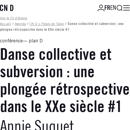
Aller
Reche
FR
EN
au
contenu
Fil d'ariane
Voir le Fil d'Ariane
principal
Accueil
/
Agenda
/
CN D × Palais de Tokyo
/
Danse collective et subversion : une
plongée rétrospective dans le XXe siècle #1
conférence
plan D
Danse collective et
subversion : une
plongée rétrospective
dans le XXe siècle #1
Annie Suquet