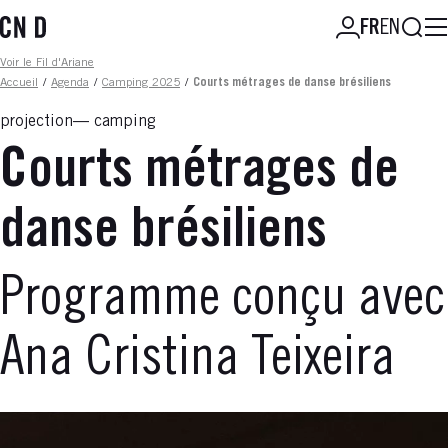
Aller
Reche
FR
EN
au
contenu
Fil d'ariane
Voir le Fil d'Ariane
principal
Accueil
/
Agenda
/
Camping 2025
/
Courts métrages de danse brésiliens
projection
camping
Courts métrages de
danse brésiliens
Programme conçu avec
Ana Cristina Teixeira