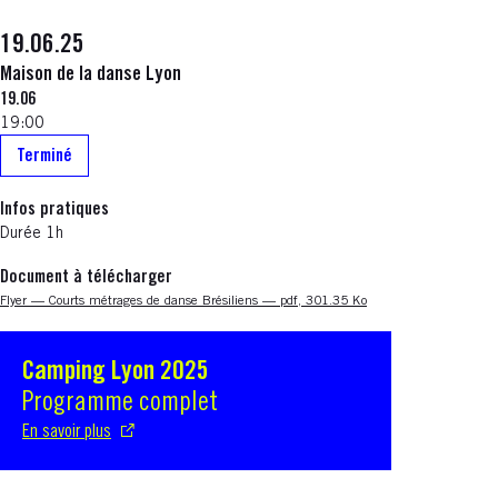
19.06.25
Maison de la danse Lyon
19.06
19:00
Terminé
Infos pratiques
Durée 1h
Document à télécharger
Nouvelle fenêtre
Flyer — Courts métrages de danse Brésiliens — pdf, 301.35 Ko
Camping Lyon 2025
S'ouvre dans une nouvelle fenêtre
Programme complet
En savoir plus