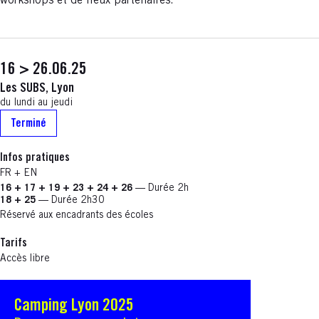
workshops et de lieux partenaires.
16 > 26.06.25
Les SUBS, Lyon
du lundi au jeudi
Terminé
Infos pratiques
FR + EN
16 + 17 + 19 + 23 + 24 + 26
— Durée 2h
18 + 25
— Durée 2h30
Réservé aux encadrants des écoles
Tarifs
Accès libre
Camping Lyon 2025
S'ouvre dans une nouvelle fenêtre