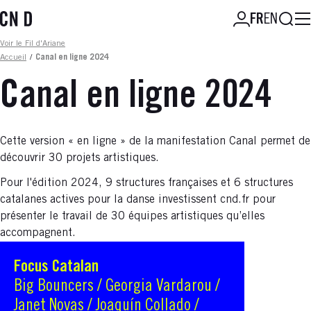
Aller
Reche
FR
EN
au
contenu
Fil d'ariane
Voir le Fil d'Ariane
principal
Accueil
/
Canal en ligne 2024
Canal en ligne 2024
Cette version « en ligne » de la manifestation Canal permet de
découvrir 30 projets artistiques.
Pour l'édition 2024, 9 structures françaises et 6 structures
catalanes actives pour la danse investissent cnd.fr pour
présenter le travail de 30 équipes artistiques qu’elles
accompagnent.
Focus Catalan
Big Bouncers / Georgia Vardarou /
Janet Novas / Joaquín Collado /