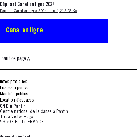
Dépliant Canal en ligne 2024
Nouvelle fenêtre
Dépliant Canal en ligne 2024 — pdf, 212.08 Ko
Canal en ligne
haut de page
Infos pratiques
Postes à pourvoir
Marchés publics
Location d'espaces
CN D à Pantin
Centre national de la danse à Pantin
1 rue Victor-Hugo
93507 Pantin FRANCE