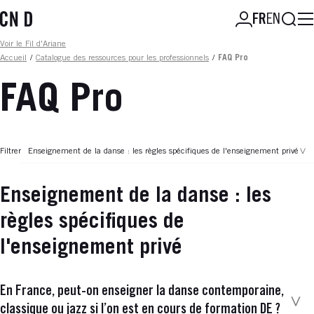
Aller
Reche
FR
EN
au
contenu
Fil d'ariane
Voir le Fil d'Ariane
principal
Accueil
/
Catalogue des ressources pour les professionnels
/
FAQ Pro
FAQ Pro
Filtrer
Enseignement de la danse : les règles spécifiques de l'enseignement privé
Enseignement de la danse : les
règles spécifiques de
l'enseignement privé
En France, peut-on enseigner la danse contemporaine,
classique ou jazz si l’on est en cours de formation DE ?