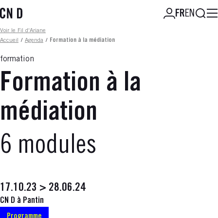
Aller
Reche
FR
EN
au
contenu
Fil d'ariane
Voir le Fil d'Ariane
principal
Accueil
/
Agenda
/
Formation à la médiation
formation
Formation à la
médiation
6 modules
17.10.23 > 28.06.24
CN D à Pantin
Programme