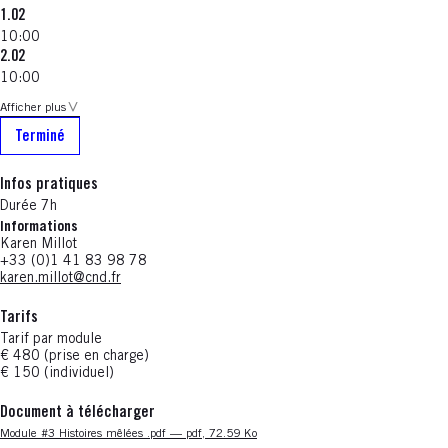
1.02
10:00
2.02
10:00
Afficher plus
Terminé
Infos pratiques
Durée 7h
Informations
Karen Millot
+33 (0)1 41 83 98 78
karen.millot@cnd.fr
Tarifs
Tarif par module
€ 480 (prise en charge)
€ 150 (individuel)
Document à télécharger
Nouvelle fenêtre
Module #3 Histoires mêlées .pdf — pdf, 72.59 Ko