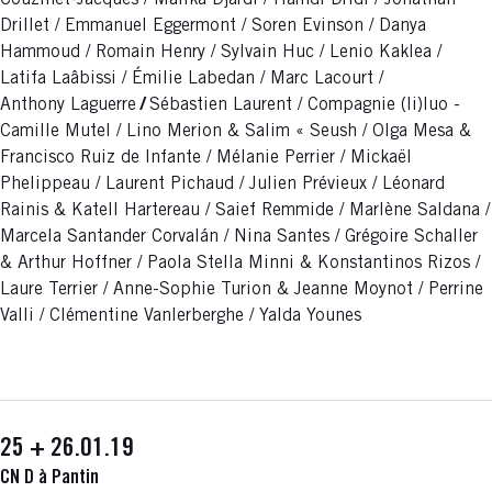
Drillet / Emmanuel Eggermont / Soren Evinson / Danya
Hammoud / Romain Henry / Sylvain Huc / Lenio Kaklea /
Latifa Laâbissi / Émilie Labedan / Marc Lacourt /
Anthony Laguerre
/
Sébastien Laurent / Compagnie (li)luo -
Camille Mutel / Lino Merion & Salim « Seush / Olga Mesa &
Francisco Ruiz de Infante / Mélanie Perrier / Mickaël
Phelippeau / Laurent Pichaud / Julien Prévieux / Léonard
Rainis & Katell Hartereau / Saief Remmide / Marlène Saldana /
Marcela Santander Corvalán / Nina Santes / Grégoire Schaller
& Arthur Hoffner / Paola Stella Minni & Konstantinos Rizos /
Laure Terrier / Anne-Sophie Turion & Jeanne Moynot / Perrine
Valli / Clémentine Vanlerberghe / Yalda Younes
25 + 26.01.19
CN D à Pantin