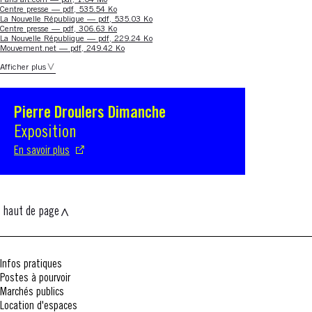
Nouvelle fenêtre
Centre presse — pdf, 535.54 Ko
Nouvelle fenêtre
La Nouvelle République — pdf, 535.03 Ko
Nouvelle fenêtre
Centre presse — pdf, 306.63 Ko
Nouvelle fenêtre
La Nouvelle République — pdf, 229.24 Ko
Nouvelle fenêtre
Mouvement.net — pdf, 249.42 Ko
Afficher plus
Pierre Droulers Dimanche
S'ouvre dans une nouvelle fenêtre
Exposition
En savoir plus
haut de page
Infos pratiques
Postes à pourvoir
Marchés publics
Location d'espaces