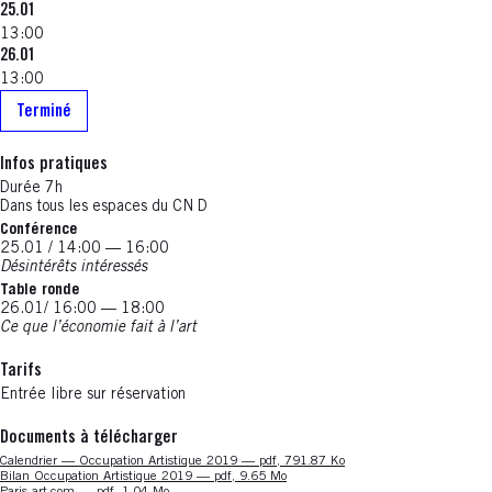
25.01
13:00
26.01
13:00
Terminé
Infos pratiques
Durée 7h
Dans tous les espaces du CN D
Conférence
25.01 / 14:00 — 16:00
Désintérêts intéressés
Table ronde
26.01/ 16:00 — 18:00
Ce que l’économie fait à l’art
Tarifs
Entrée libre sur réservation
Documents à télécharger
Nouvelle fenêtre
Calendrier — Occupation Artistique 2019 — pdf, 791.87 Ko
Nouvelle fenêtre
Bilan Occupation Artistique 2019 — pdf, 9.65 Mo
Nouvelle fenêtre
Paris art.com — pdf, 1.04 Mo