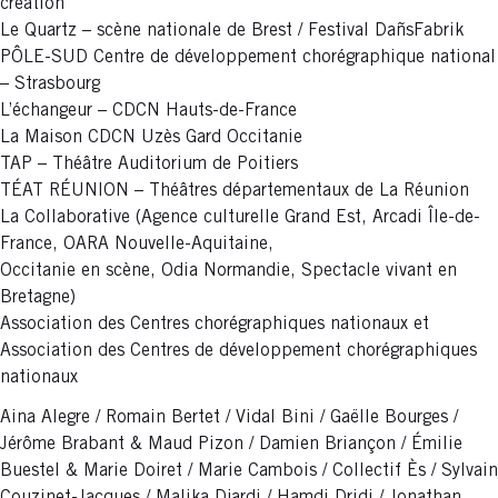
création
Le Quartz – scène nationale de Brest / Festival DañsFabrik
PÔLE-SUD Centre de développement chorégraphique national
– Strasbourg
L’échangeur – CDCN Hauts-de-France
La Maison CDCN Uzès Gard Occitanie
TAP – Théâtre Auditorium de Poitiers
TÉAT RÉUNION – Théâtres départementaux de La Réunion
La Collaborative (Agence culturelle Grand Est, Arcadi Île-de-
France, OARA Nouvelle-Aquitaine,
Occitanie en scène, Odia Normandie, Spectacle vivant en
Bretagne)
Association des Centres chorégraphiques nationaux et
Association des Centres de développement chorégraphiques
nationaux
Aina Alegre / Romain Bertet / Vidal Bini / Gaëlle Bourges /
Jérôme Brabant & Maud Pizon / Damien Briançon / Émilie
Buestel & Marie Doiret / Marie Cambois / Collectif Ès / Sylvain
Couzinet-Jacques / Malika Djardi / Hamdi Dridi / Jonathan