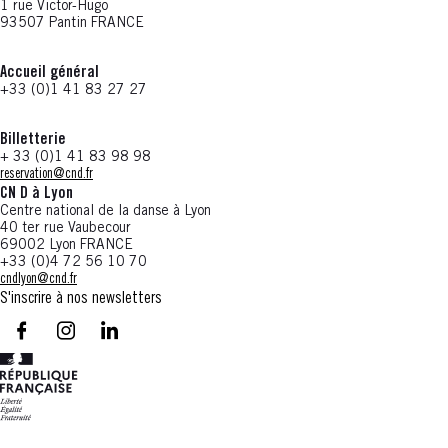
1 rue Victor-Hugo
93507 Pantin FRANCE
Accueil général
+33 (0)1 41 83 27 27
Billetterie
+ 33 (0)1 41 83 98 98
reservation@cnd.fr
CN D à Lyon
Centre national de la danse à Lyon
40 ter rue Vaubecour
69002 Lyon FRANCE
+33 (0)4 72 56 10 70
cndlyon@cnd.fr
S'inscrire à nos newsletters
facebook - CN D - Nouvelle fenêtre
instagram - CN D - Nouvelle fenêtre
LinkedIn - CN D - Nouvelle fenêtre