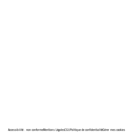
Accessibilité : non conforme
Mentions Légales
CGU
Politique de confidentialité
Gérer mes cookies