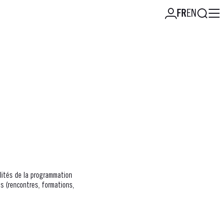
Reche
FR
EN
lités de la programmation
s (rencontres, formations,