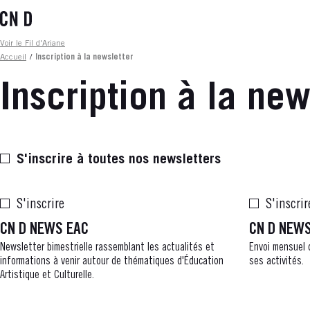
Aller
au
contenu
Fil d'ariane
Voir le Fil d'Ariane
principal
Accueil
/
Inscription à la newsletter
Inscription à la new
S'inscrire à toutes nos newsletters
S'inscrire
S'inscrir
CN D NEWS EAC
CN D NEW
Newsletter bimestrielle rassemblant les actualités et
Envoi mensuel 
informations à venir autour de thématiques d'Éducation
ses activités.
Artistique et Culturelle.