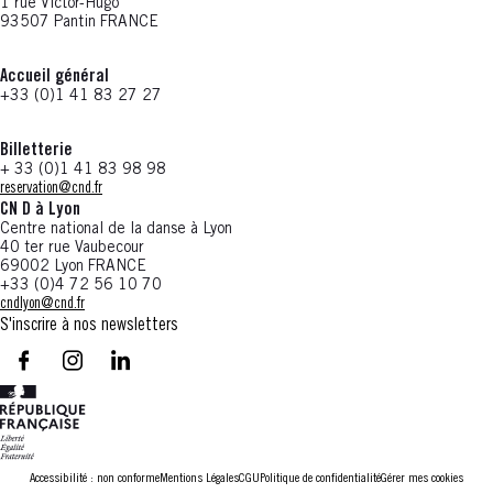
1 rue Victor-Hugo
93507 Pantin FRANCE
Accueil général
+33 (0)1 41 83 27 27
Billetterie
+ 33 (0)1 41 83 98 98
reservation@cnd.fr
CN D à Lyon
Centre national de la danse à Lyon
40 ter rue Vaubecour
69002 Lyon FRANCE
+33 (0)4 72 56 10 70
cndlyon@cnd.fr
S'inscrire à nos newsletters
facebook - CN D - Nouvelle fenêtre
instagram - CN D - Nouvelle fenêtre
LinkedIn - CN D - Nouvelle fenêtre
Accessibilité : non conforme
Mentions Légales
CGU
Politique de confidentialité
Gérer mes cookies