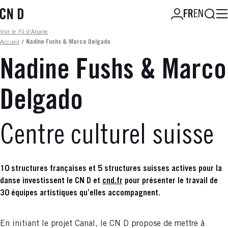
Aller
Reche
FR
EN
au
contenu
Fil d'ariane
Voir le Fil d'Ariane
principal
Accueil
/
Nadine Fushs & Marco Delgado
Nadine Fushs & Marco
Delgado
Centre culturel suisse
10 structures françaises et 5 structures suisses actives pour la
danse investissent le CN D et
cnd.fr
pour présenter le travail de
30 équipes artistiques qu’elles accompagnent.
En initiant le projet Canal, le CN D propose de mettre à