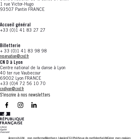
1 rue Victor-Hugo
93507 Pantin FRANCE
Accueil général
+33 (0)1 41 83 27 27
Billetterie
+ 33 (0)1 41 83 98 98
reservation@cnd.fr
CN D à Lyon
Centre national de la danse à Lyon
40 ter rue Vaubecour
69002 Lyon FRANCE
+33 (0)4 72 56 10 70
cndlyon@cnd.fr
S'inscrire à nos newsletters
facebook - CN D - Nouvelle fenêtre
instagram - CN D - Nouvelle fenêtre
LinkedIn - CN D - Nouvelle fenêtre
Accessibilité : non conforme
Mentions Légales
CGU
Politique de confidentialité
Gérer mes cookies