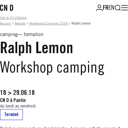
Aller
Reche
FR
EN
au
contenu
Fil d'ariane
Voir le Fil d'Ariane
principal
Accueil
/
Agenda
/
Workshops Camping 2018
/
Ralph Lemon
camping
formation
Ralph Lemon
Workshop camping
18 > 29.06.18
CN D à Pantin
du lundi au vendredi
Terminé