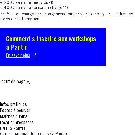
€ 200 / semaine (individuel)
€ 400 / semaine (prise en charge**)
**
Prise en charge par un organisme ou par votre employeur au titre des
fonds de la formation
Comment s'inscrire aux workshops
S'ouvre dans une nouvelle fenêtre
à Pantin
En savoir plus
haut de page
Infos pratiques
Postes à pourvoir
Marchés publics
Location d'espaces
CN D à Pantin
Centre national de la danse à Pantin