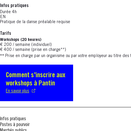
Infos pratiques
Durée 4h
EN
Pratique de la danse préalable requise
Tarifs
Workshops (20 heures)
€ 200 / semaine (individuel)
€ 400 / semaine (prise en charge**)
**
Prise en charge par un organisme ou par votre employeur au titre des 
Comment s'inscrire aux
S'ouvre dans une nouvelle fenêtre
workshops à Pantin
En savoir plus
Infos pratiques
Postes à pourvoir
Marchés publics