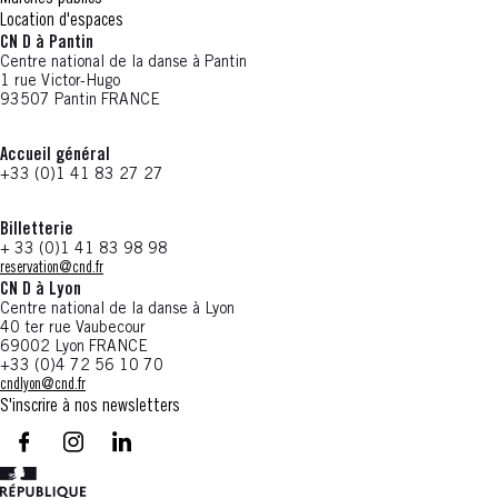
Location d'espaces
CN D à Pantin
Centre national de la danse à Pantin
1 rue Victor-Hugo
93507 Pantin FRANCE
Accueil général
+33 (0)1 41 83 27 27
Billetterie
+ 33 (0)1 41 83 98 98
reservation@cnd.fr
CN D à Lyon
Centre national de la danse à Lyon
40 ter rue Vaubecour
69002 Lyon FRANCE
+33 (0)4 72 56 10 70
cndlyon@cnd.fr
S'inscrire à nos newsletters
facebook - CN D - Nouvelle fenêtre
instagram - CN D - Nouvelle fenêtre
LinkedIn - CN D - Nouvelle fenêtre