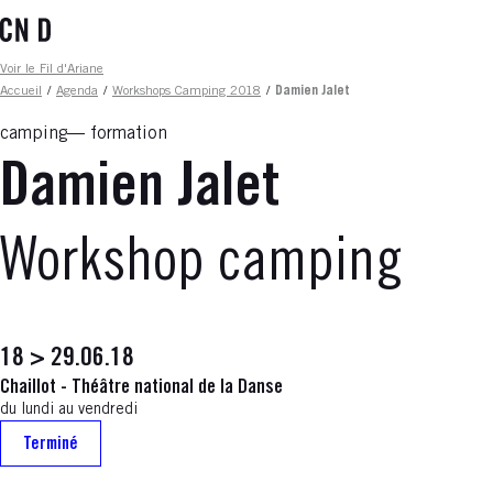
Aller
au
contenu
Fil d'ariane
Voir le Fil d'Ariane
principal
Accueil
/
Agenda
/
Workshops Camping 2018
/
Damien Jalet
camping
formation
Damien Jalet
Workshop camping
18 > 29.06.18
Chaillot - Théâtre national de la Danse
du lundi au vendredi
Terminé