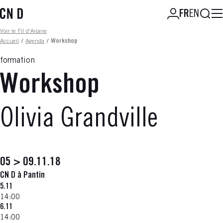
Aller
Reche
FR
EN
au
contenu
Fil d'ariane
Voir le Fil d'Ariane
principal
Accueil
/
Agenda
/
Workshop
formation
Workshop
Olivia Grandville
05 > 09.11.18
CN D à Pantin
5.11
14:00
6.11
14:00