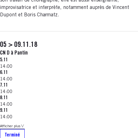
son travail de chorégraphe, elle est aussi enseignante,
improvisatrice et interprète, notamment auprès de Vincent
Dupont et Boris Charmatz.
05 > 09.11.18
CN D à Pantin
5.11
14:00
6.11
14:00
7.11
14:00
8.11
14:00
9.11
14:00
Afficher plus
Terminé