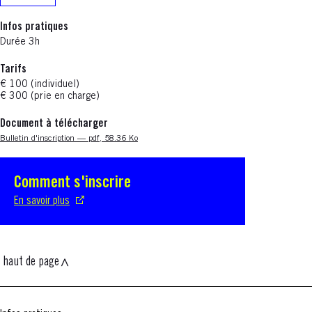
Infos pratiques
Durée 3h
Tarifs
€ 100 (individuel)
€ 300 (prie en charge)
Document à télécharger
Nouvelle fenêtre
Bulletin d'inscription — pdf, 58.36 Ko
Comment s'inscrire
S'ouvre dans une nouvelle fenêtre
En savoir plus
haut de page