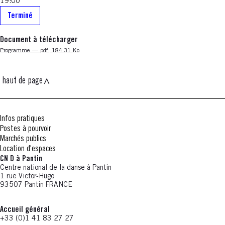
19:00
Terminé
Document à télécharger
Nouvelle fenêtre
Programme — pdf, 184.31 Ko
haut de page
Infos pratiques
Postes à pourvoir
Marchés publics
Location d'espaces
CN D à Pantin
Centre national de la danse à Pantin
1 rue Victor-Hugo
93507 Pantin FRANCE
Accueil général
+33 (0)1 41 83 27 27