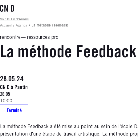
Aller
au
contenu
Fil d'ariane
Voir le Fil d'Ariane
principal
Accueil
/
Agenda
/
La méthode Feedback
rencontre
ressources pro
La méthode Feedback
28.05.24
CN D à Pantin
28.05
10:00
Terminé
La méthode Feedback a été mise au point au sein de l'école DA
présentation d'une étape de travail artistique. La méthode pro