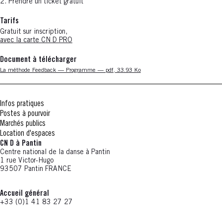
2. Prendre un ticket gratuit
Tarifs
Gratuit sur inscription,
avec la carte CN D PRO
Document à télécharger
Nouvelle fenêtre
La méthode Feedback — Programme — pdf, 33.93 Ko
Infos pratiques
Postes à pourvoir
Marchés publics
Location d'espaces
CN D à Pantin
Centre national de la danse à Pantin
1 rue Victor-Hugo
93507 Pantin FRANCE
Accueil général
+33 (0)1 41 83 27 27