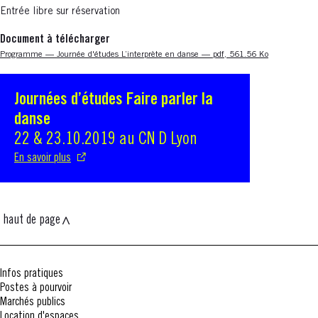
Entrée libre sur réservation
Document à télécharger
Nouvelle fenêtre
Programme — Journée d'études L’interprète en danse — pdf, 561.56 Ko
Journées d’études Faire parler la
S'ouvre dans une nouvelle fenêtre
danse
22 & 23.10.2019 au CN D Lyon
En savoir plus
haut de page
Infos pratiques
Postes à pourvoir
Marchés publics
Location d'espaces