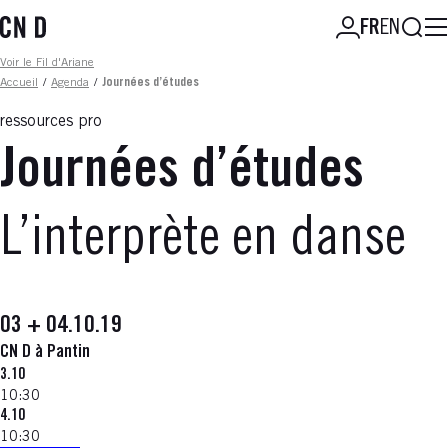
Aller
Reche
FR
EN
au
contenu
Fil d'ariane
Voir le Fil d'Ariane
principal
Accueil
/
Agenda
/
Journées d’études
ressources pro
Journées d’études
L’interprète en danse
03 + 04.10.19
CN D à Pantin
3.10
10:30
4.10
10:30