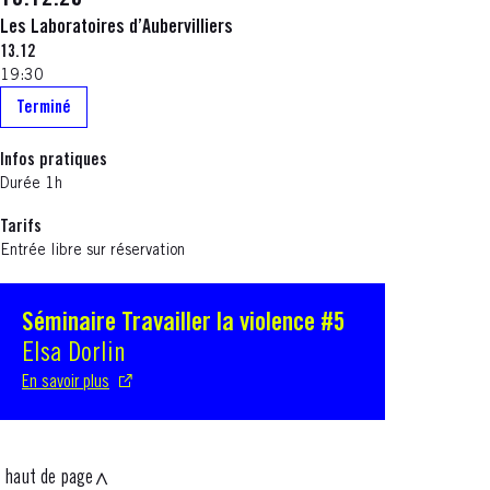
13.12.25
Les Laboratoires d’Aubervilliers
13.12
19:30
Terminé
Infos pratiques
Durée 1h
Tarifs
Entrée libre sur réservation
Séminaire Travailler la violence #5
S'ouvre dans une nouvelle fenêtre
Elsa Dorlin
En savoir plus
haut de page