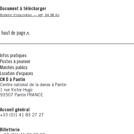
Document à télécharger
Nouvelle fenêtre
Bulletin d'inscription — pdf, 64.98 Ko
haut de page
Infos pratiques
Postes à pourvoir
Marchés publics
Location d'espaces
CN D à Pantin
Centre national de la danse à Pantin
1 rue Victor-Hugo
93507 Pantin FRANCE
Accueil général
+33 (0)1 41 83 27 27
Billetterie