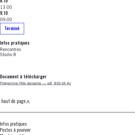
8.10
13:00
9.10
09:00
Terminé
Infos pratiques
Rencontres
Studio 8
Document à télécharger
Nouvelle fenêtre
Programme Fête dansante — pdf, 893.64 Ko
haut de page
Infos pratiques
Postes à pourvoir