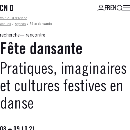
Aller
Reche
FR
EN
au
contenu
Fil d'ariane
Voir le Fil d'Ariane
principal
Accueil
/
Agenda
/
Fête dansante
recherche
rencontre
Fête dansante
Pratiques, imaginaires
et cultures festives en
danse
08 + 09.10.21