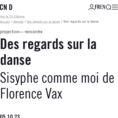
Aller
Reche
FR
EN
au
contenu
Fil d'ariane
Voir le Fil d'Ariane
principal
Accueil
/
Agenda
/
Des regards sur la danse
/
Des regards sur la danse
projection
rencontre
Des regards sur la
danse
Sisyphe comme moi de
Florence Vax
05.10.23